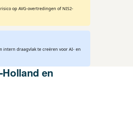
 risico op AVG-overtredingen of NIS2-
m intern draagvlak te creëren voor AI- en
-Holland en