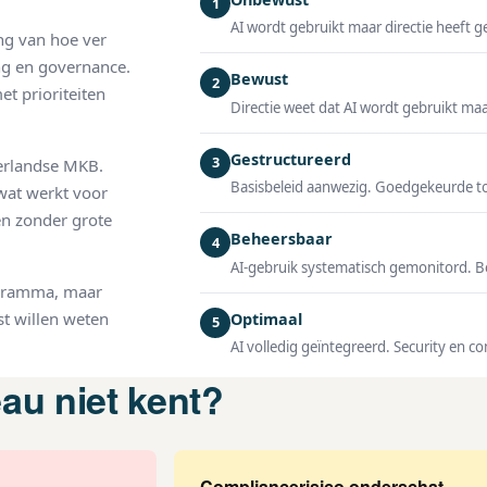
1
AI wordt gebruikt maar directie heeft g
ng van hoe ver
ing en governance.
Bewust
2
et prioriteiten
Directie weet dat AI wordt gebruikt ma
Gestructureerd
3
derlandse MKB.
Basisbeleid aanwezig. Goedgekeurde too
wat werkt voor
en zonder grote
Beheersbaar
4
AI-gebruik systematisch gemonitord. B
rogramma, maar
st willen weten
Optimaal
5
AI volledig geïntegreerd. Security en c
eau niet kent?
Compliancerisico onderschat