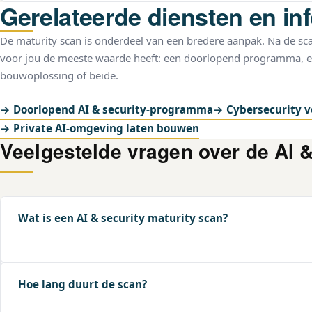
Gerelateerde diensten en in
De maturity scan is onderdeel van een bredere aanpak. Na de sca
voor jou de meeste waarde heeft: een doorlopend programma, e
bouwoplossing of beide.
→ Doorlopend AI & security-programma
→ Cybersecurity 
→ Private AI-omgeving laten bouwen
Veelgestelde vragen over de AI &
Wat is een AI & security maturity scan?
Een AI & security maturity scan is een gestructureerde beo
Hoe lang duurt de scan?
jouw organisatie is op het gebied van AI-gebruik, databevei
compliance. Het resultaat is een score op vijf domeinen en