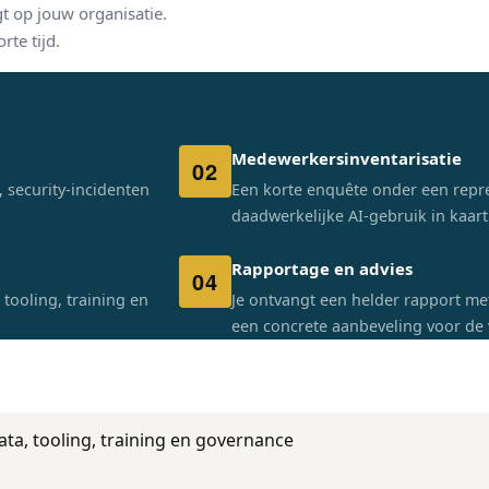
gt op jouw organisatie.
te tijd.
Medewerkersinventarisatie
02
, security-incidenten
Een korte enquête onder een repr
daadwerkelijke AI-gebruik in kaar
Rapportage en advies
04
 tooling, training en
Je ontvangt een helder rapport met 
een concrete aanbeveling voor de 
ata, tooling, training en governance