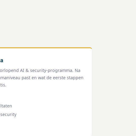
ma
doorlopend AI & security-programma. Na
mmaniveau past en wat de eerste stappen
tis.
ltaten
security