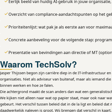
Eerlijk beeld van huidig AI-gebruik in jouw organisatie
Overzicht van compliance-aandachtspunten op het ge
Prioriteitenlijst: wat pak je als eerste aan voor maximaa
Concrete aanbeveling voor de volgende stap: progra
Presentatie van bevindingen aan directie of MT (option
Waarom TechSolv?
Jasper Thijssen begon zijn carrière diep in de IT-infrastructuur e
organisaties. Niet als adviseur van buitenaf, maar als iemand di
binnen werken en hoe ze falen.
Die achtergrond maakt de scan anders dan wat een generalistisch
We kijken niet alleen naar wat op papier staat, maar ook naar wat 
gebeurt. Het verschil tussen beleid dat in de la ligt en beleid da
daadwerkelijk naleven is groot. Wij brengen dat verschil in kaart.