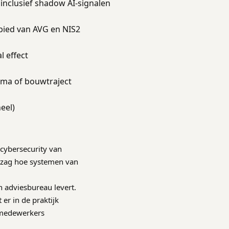
, inclusief shadow AI-signalen
bied van AVG en NIS2
l effect
mma of bouwtraject
eel)
n cybersecurity van
e zag hoe systemen van
 adviesbureau levert.
er in de praktijk
t medewerkers