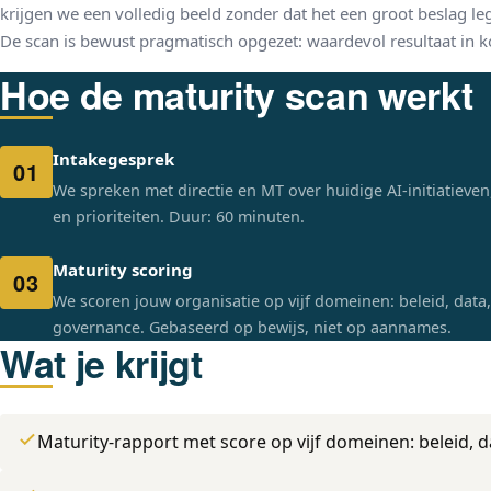
krijgen we een volledig beeld zonder dat het een groot beslag le
De scan is bewust pragmatisch opgezet: waardevol resultaat in kor
Hoe de maturity scan werkt
Intakegesprek
01
We spreken met directie en MT over huidige AI-initiatieven
en prioriteiten. Duur: 60 minuten.
Maturity scoring
03
We scoren jouw organisatie op vijf domeinen: beleid, data,
governance. Gebaseerd op bewijs, niet op aannames.
Wat je krijgt
Maturity-rapport met score op vijf domeinen: beleid, d