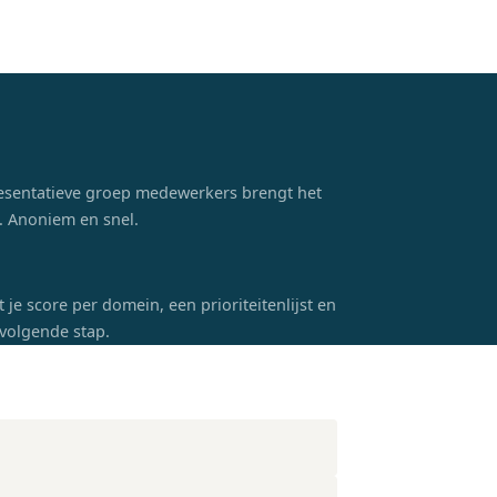
esentatieve groep medewerkers brengt het
t. Anoniem en snel.
je score per domein, een prioriteitenlijst en
volgende stap.