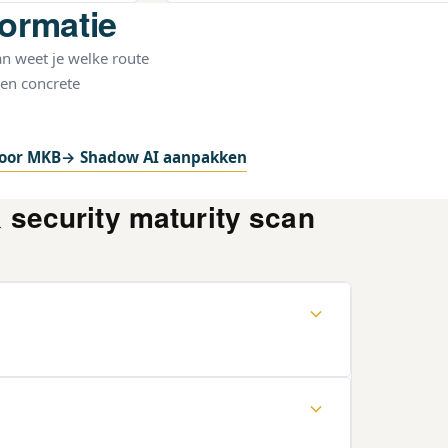
formatie
n weet je welke route
en concrete
voor MKB
→ Shadow AI aanpakken
 security maturity scan
ordeling van hoe ver
liging, beleid en
 een concrete