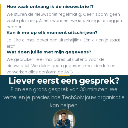
Hoe vaak ontvang ik de nieuwsbrief?
We sturen de nieuwsbrief regelmatig. Geen spam, geen
vaste planning. Alleen wanneer we iets zinnigs te zeggen
hebben.
Kan ik me op elk moment uitschrijven?
Ja. Elke e-mail bevat een uitschrijflink. Eén klik en je staat
eraf.
Wat doen jullie met mijn gegevens?
We gebruiken je e-mailadres uitsluitend voor de
nieuwsbrief. We delen geen gegevens met derden en
verwerken alles conform de AVG.
Liever eerst een gesprek?
Plan een gratis gesprek van 30 minuten. We
vertellen je precies hoe TechSolv jouw organisatie
kan helpen.