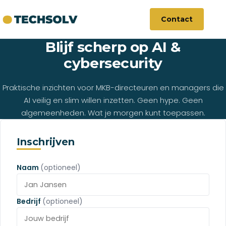
Contact
Blijf scherp op AI &
cybersecurity
Praktische inzichten voor MKB-directeuren en managers die
AI veilig en slim willen inzetten. Geen hype. Geen
algemeenheden. Wat je morgen kunt toepassen.
Inschrijven
Naam
(optioneel)
Bedrijf
(optioneel)